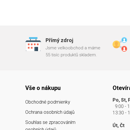
Přímý zdroj
Jsme velkoobchod a máme
55 tisíc produktů skladem.
Vše o nákupu
Otevír
Po, St, 
Obchodné podmienky
9:00 - 
Ochrana osobních údajů
13:30 - 
Souhlas se zpracováním
Út, Čt
osobních údajů