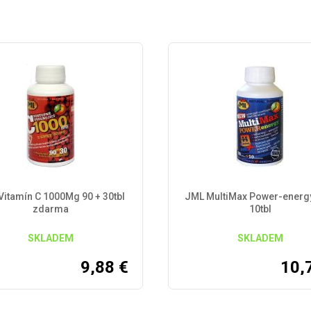
Vitamín C 1000Mg 90 + 30tbl
JML MultiMax Power-energy
zdarma
10tbl
SKLADEM
SKLADEM
9,88
€
10,