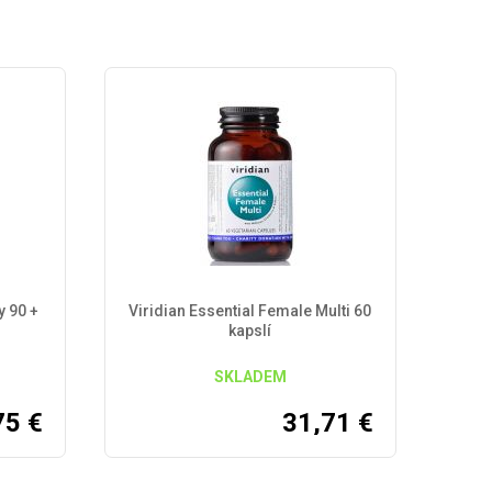
 90 +
Viridian Essential Female Multi 60
kapslí
SKLADEM
75
€
31,71
€