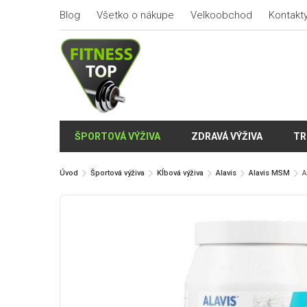
Blog
Všetko o nákupe
Velkoobchod
Kontakt
ŠPORTOVÁ VÝŽIVA
ZDRAVÁ VÝŽIVA
TR
Úvod
Športová výživa
Kĺbová výživa
Alavis
Alavis MSM
A