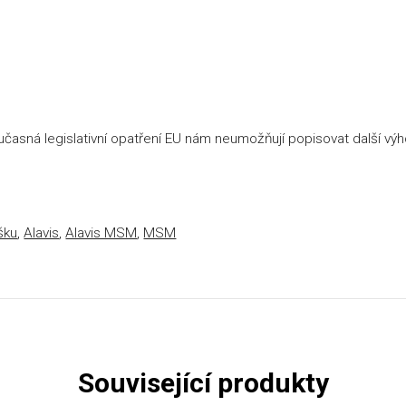
oučasná legislativní opatření EU nám neumožňují popisovat další vý
šku
,
Alavis
,
Alavis MSM
,
MSM
Související produkty