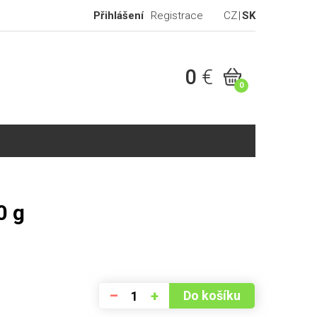
Přihlášení
Registrace
CZ
SK
0
€
0
0 g
–
+
Do košíku