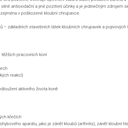
 silné antioxidační a jiné pozitivní účinky a je jedinečným zdrojem s
to zejména v poškozené kloubní chrupavce.
ů – základních stavebních látek kloubních chrupavek a pojivových 
a těžších pracovních koní
vech
ckých reakcí)
dloužení aktivního života koně
vých křečích
hybového aparátu, jako je zánět kloubů (arthritis), zánět kloubní hl