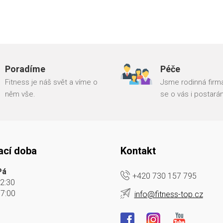
Poradíme
Péče
Fitness je náš svět a víme o
Jsme rodinná firma
něm vše.
se o vás i postará
ací doba
Kontakt
Pá
+420 730 157 795
12:30
17:00
info@fitness-top.cz