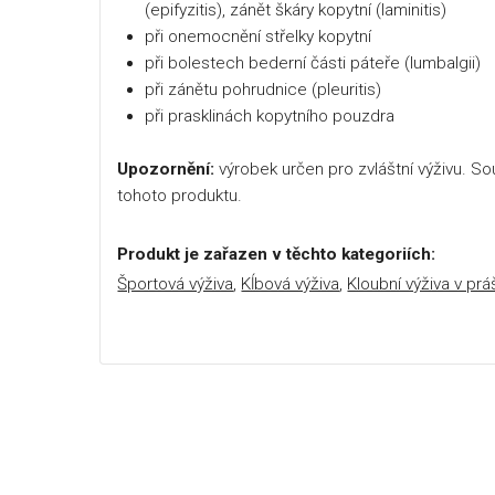
(epifyzitis), zánět škáry kopytní (laminitis)
při onemocnění střelky kopytní
při bolestech bederní části páteře (lumbalgii)
při zánětu pohrudnice (pleuritis)
při prasklinách kopytního pouzdra
Upozornění:
výrobek určen pro zvláštní výživu. S
tohoto produktu.
Produkt je zařazen v těchto kategoriích:
Športová výživa
,
Kĺbová výživa
,
Kloubní výživa v prá