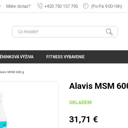
y
Máte dotaz?
+420 730 157 795
(Po-Pá 9:00-16h)
ÉNINKOVÁ VÝŽIVA
FITNESS VYBAVENIE
lavis MSM 600 g
Alavis MSM 60
SKLADEM
31,71
€