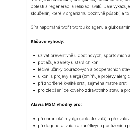
bolesti a regeneraci a relaxaci svalů. Dále vykazuje
sloučenin, které v organizmu pozitivně působí, a 
Síra napomáhá tvořit tvorbu kolagenu a glukosamin
Klíčové výhody:
užívat preventivně u dostihových, sportovních 
potlačuje záněty u starších koní
léčivé účinky poúrazových a pooperačních sta
u koní s projevy alergií (zmírňuje projevy alergi
při zhoršené kvalitě srsti, zejména matné srsti
pro zlepšení celkového zdravotního stavu a pro
Alavis MSM vhodný pro:
při chronické myalgii (bolesti svalů) a při svalo
při degenerativních a zánětlivých postiženích po