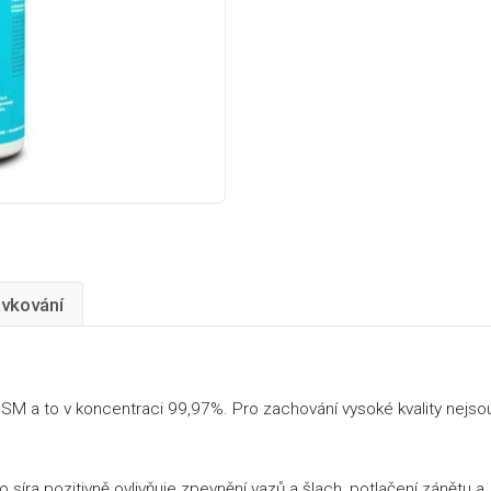
vkování
M a to v koncentraci 99,97%. Pro zachování vysoké kvality nejso
o síra pozitivně ovlivňuje zpevnění vazů a šlach, potlačení zánětu a