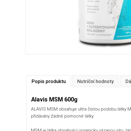
Popis produktu
Nutriční hodnoty
Dá
Alavis MSM 600g
ALAVIS MSM obsahuje ultra čistou podobu látky MS
přidávány žádné pomocné látky.
MSM je látka obsahující organicky vázanou síru, tat