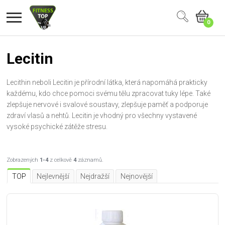
0
Lecitin
Lecithin neboli Lecitin je přírodní látka, která napomáhá prakticky
každému, kdo chce pomoci svému tělu zpracovat tuky lépe. Také
zlepšuje nervové i svalové soustavy, zlepšuje paměť a podporuje
zdraví vlasů a nehtů. Lecitin je vhodný pro všechny vystavené
vysoké psychické zátěže stresu.
Zobrazených
1-4
z celkově
4
záznamů.
TOP
Nejlevnější
Nejdražší
Nejnovější