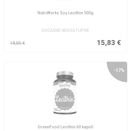
NutriWorks Soy Lecithin 500g
DOČASNĚ NEDOSTUPNÉ
15,83
€
18,85
€
-17%
GreenFood Lecithin 60 kapslí