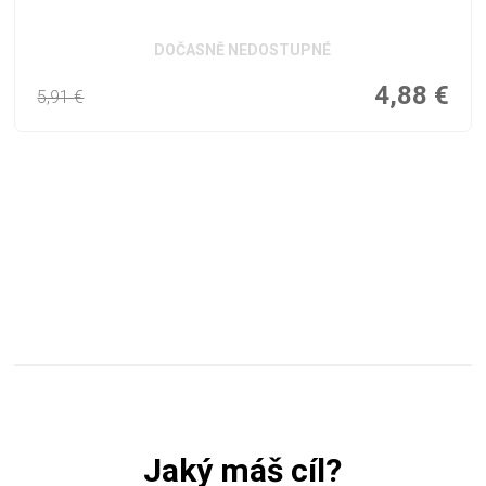
DOČASNĚ NEDOSTUPNÉ
4,88
€
5,91
€
Jaký máš cíl?