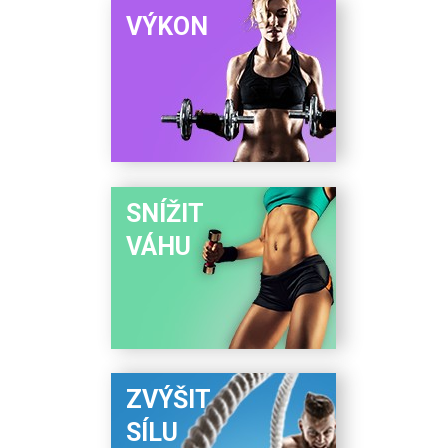
VÝKON
SNÍŽIT
VÁHU
ZVÝŠIT
SÍLU