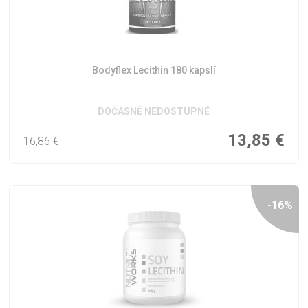
Bodyflex Lecithin 180 kapslí
DOČASNĚ NEDOSTUPNÉ
13,85
€
16,86
€
-16%