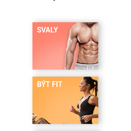
SVALY
BÝT FIT