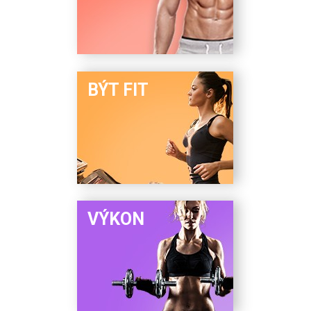
BÝT FIT
VÝKON