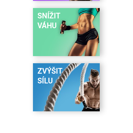
SNÍŽIT
VÁHU
ZVÝŠIT
SÍLU