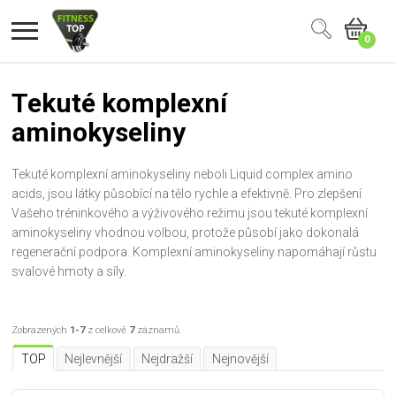
0
Tekuté komplexní
aminokyseliny
Tekuté komplexní aminokyseliny neboli Liquid complex amino
acids, jsou látky působící na tělo rychle a efektivně. Pro zlepšení
Vašeho tréninkového a výživového režimu jsou tekuté komplexní
aminokyseliny vhodnou volbou, protože působí jako dokonalá
regenerační podpora. Komplexní aminokyseliny napomáhají růstu
svalové hmoty a síly.
Zobrazených
1-7
z celkově
7
záznamů.
TOP
Nejlevnější
Nejdražší
Nejnovější