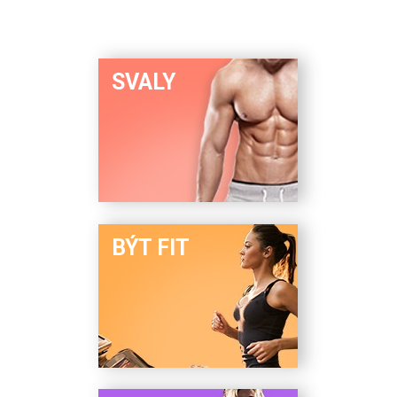
SVALY
BÝT FIT