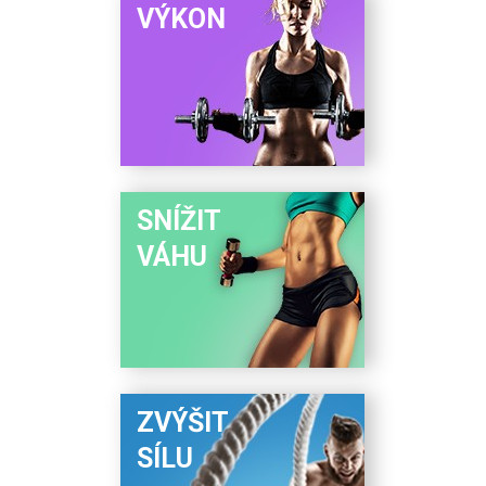
VÝKON
SNÍŽIT
VÁHU
ZVÝŠIT
SÍLU