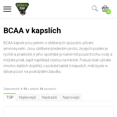
0
BCAA v kapslích
BCAA kapsle jsou jedním z oblíbených způsobů užívání
aminokyselin. Jsou oblíbené především proto, že jejich podání je
rychlé a praktické, k jeho spotřebě je nutné mít pouze trochu vody a
můžete je tak zapít například cestou na trénink. Pokud však užíváte
mnoho dalších doplňků v podobě tablet či kapslích, měli byste si
dávat pozor na podráždění žaludku.
Zobrazených
1-13
z celkově
13
záznamů.
TOP
Nejlevnější
Nejdražší
Nejnovější