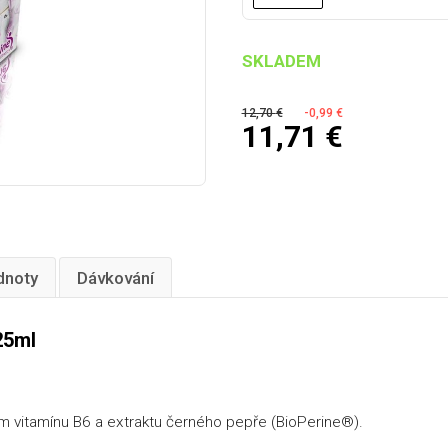
SKLADEM
12,70
€
-0,99
€
11,71
€
dnoty
Dávkování
25ml
kem vitamínu B6 a extraktu černého pepře (BioPerine®).