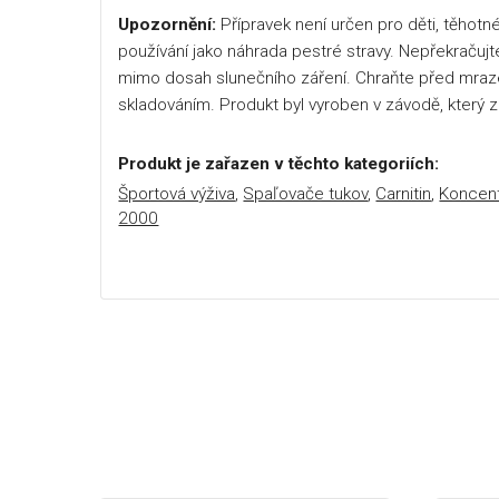
Upozornění:
Přípravek není určen pro děti, těhotné
používání jako náhrada pestré stravy. Nepřekračuj
mimo dosah slunečního záření. Chraňte před mra
skladováním. Produkt byl vyroben v závodě, který z
Produkt je zařazen v těchto kategoriích:
Športová výživa
,
Spaľovače tukov
,
Carnitin
,
Koncent
2000