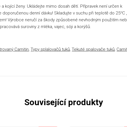
 a kojící ženy. Ukládejte mimo dosah dětí. Přípravek není určen k
te doporučenou denní dávku! Skladujte v suchu při teplotě do 25
o
C 
zem! Výrobce neručí za škody způsobené nevhodným použitím ne
pracovává suroviny z mléka, vajec, sóji a korýšů.
rovaný Carnitin
,
Typy splalovačů tuků
,
Tekuté spalovače tuků
,
Carni
Související produkty