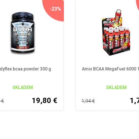
-23%
dyflex bcaa powder 300 g
Amix BCAA MegaFuel 6000 
SKLADEM
SKLADEM
19,80
€
1,
5
€
1,94
€