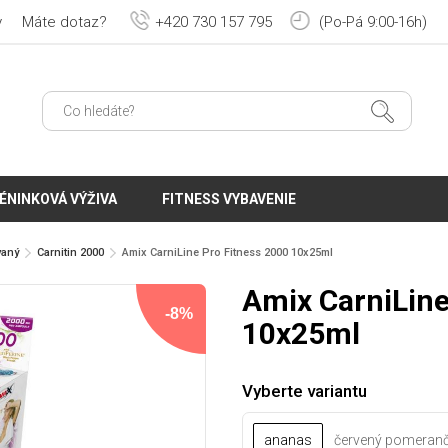
y
Máte dotaz?
+420 730 157 795
(Po-Pá 9:00-16h)
ÉNINKOVÁ VÝŽIVA
FITNESS VYBAVENIE
vaný
Carnitin 2000
Amix CarniLine Pro Fitness 2000 10x25ml
Amix CarniLine
-8%
10x25ml
Vyberte variantu
ananas
červený pomeran