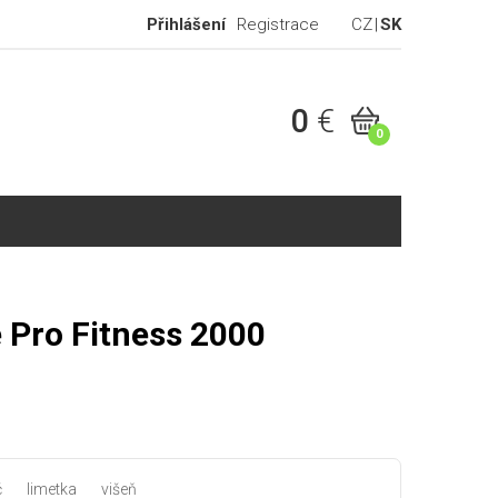
Přihlášení
Registrace
CZ
SK
0
€
0
 Pro Fitness 2000
č
limetka
višeň