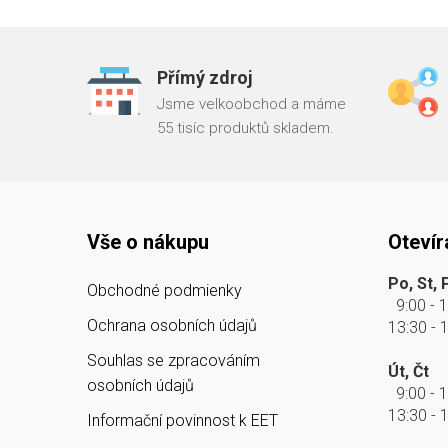
Přímý zdroj
Jsme velkoobchod a máme
55 tisíc produktů skladem.
Vše o nákupu
Otevír
Po, St, 
Obchodné podmienky
9:00 - 
Ochrana osobních údajů
13:30 - 
Souhlas se zpracováním
Út, Čt
osobních údajů
9:00 - 
13:30 - 
Informační povinnost k EET