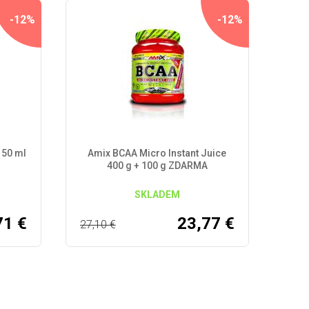
-12%
-12%
150 ml
Amix BCAA Micro Instant Juice
400 g + 100 g ZDARMA
SKLADEM
71
€
23,77
€
27,10
€