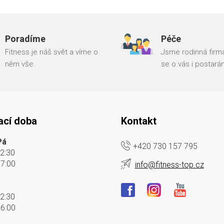
Poradíme
Péče
Fitness je náš svět a víme o
Jsme rodinná firma
něm vše.
se o vás i postará
ací doba
Kontakt
Pá
+420 730 157 795
12:30
17:00
info@fitness-top.cz
12:30
16:00