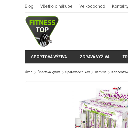
Blog
Všetko o nákupe
Velkoobchod
Kontakt
ŠPORTOVÁ VÝŽIVA
ZDRAVÁ VÝŽIVA
TR
Úvod
Športová výživa
Spaľovače tukov
Carnitin
Koncentro