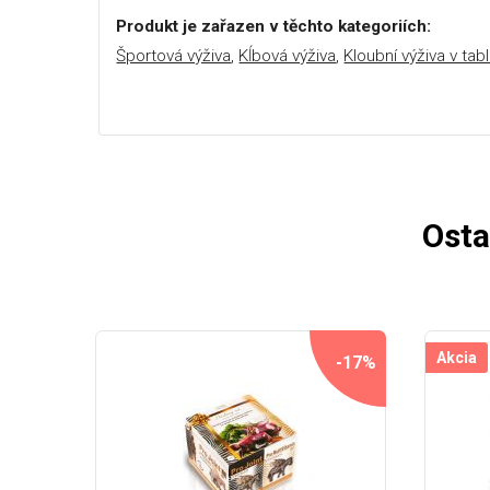
Produkt je zařazen v těchto kategoriích:
Športová výživa
,
Kĺbová výživa
,
Kloubní výživa v tab
Osta
Akcia
-17%