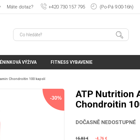
y
Máte dotaz?
+420 730 157 795
(Po-Pá 9:00-16h)
ÉNINKOVÁ VÝŽIVA
FITNESS VYBAVENIE
amin Chondroitin 100 kapslí
ATP Nutrition
-30%
Chondroitin 10
DOČASNĚ NEDOSTUPNÉ
15,83
€
-4,76
€