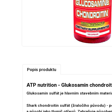
Popis produktu
ATP nutrition - Glukosamin chondroit
Glukosamin sulfát je hlavním stavebním materiá
Shark chondroitin sulfát (žraločího původu) - 
a působí jako tlumič otřesů. Zabraňuje působen