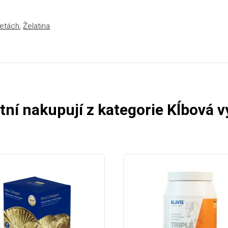
letách
,
Želatina
tní nakupují z kategorie Kĺbová v