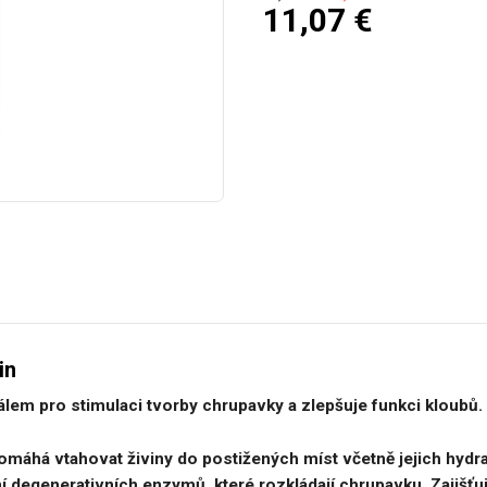
11,07
€
in
lem pro stimulaci tvorby chrupavky a zlepšuje funkci kloubů.
pomáhá vtahovat živiny do postižených míst včetně jejich hydr
í degenerativních enzymů, které rozkládají chrupavku. Zajišťu