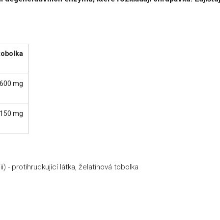
tobolka
600 mg
150 mg
i) - protihrudkující látka, želatinová tobolka