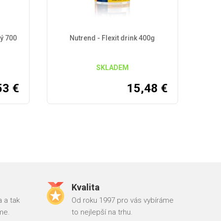
ný 700
Nutrend - Flexit drink 400g
SKLADEM
53
€
15,48
€
Kvalita
 a tak
Od roku 1997 pro vás vybíráme
me.
to nejlepší na trhu.