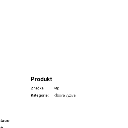
Produkt
Značka:
Atp
Kategorie:
Kĺbová výživa
atace
je