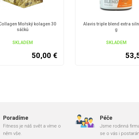
 Collagen Mořský kolagen 30
Alavis triple blend extra sil
sáčků
g
SKLADEM
SKLADEM
50,00
€
53,
Poradíme
Péče
Fitness je náš svět a víme o
Jsme rodinná firma
něm vše.
se o vás i postará