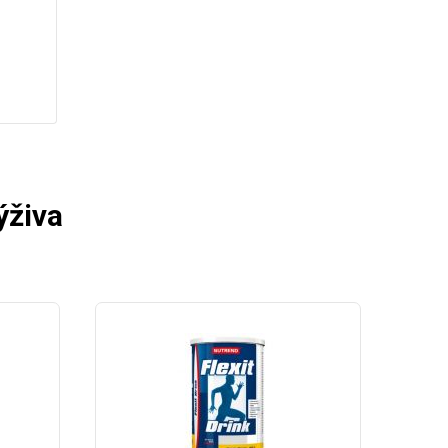
ýživa