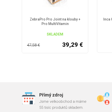
ZebraPro Pro Joint na klouby +
Inca
Pro MultiVitamin
SKLADEM
39,29
€
47,58
€
Přímý zdroj
Jsme velkoobchod a máme
55 tisíc produktů skladem.