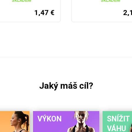
SKLADEM
SKLADEM
1,47
€
2,
Jaký máš cíl?
VÝKON
SNÍŽIT
VÁHU