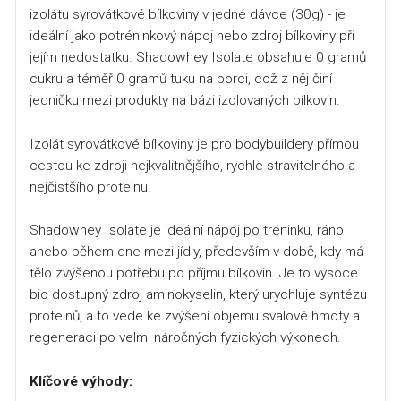
izolátu syrovátkové bílkoviny v jedné dávce (30g) - je
ideální jako potréninkový nápoj nebo zdroj bílkoviny při
jejím nedostatku. Shadowhey Isolate obsahuje 0 gramů
cukru a téměř 0 gramů tuku na porci, což z něj činí
jedničku mezi produkty na bázi izolovaných bílkovin.
Izolát syrovátkové bílkoviny je pro bodybuildery přímou
cestou ke zdroji nejkvalitnějšího, rychle stravitelného a
nejčistšího proteinu.
Shadowhey Isolate je ideální nápoj po tréninku, ráno
anebo během dne mezi jídly, především v době, kdy má
tělo zvýšenou potřebu po příjmu bílkovin. Je to vysoce
bio dostupný zdroj aminokyselin, který urychluje syntézu
proteinů, a to vede ke zvýšení objemu svalové hmoty a
regeneraci po velmi náročných fyzických výkonech.
Klíčové výhody: