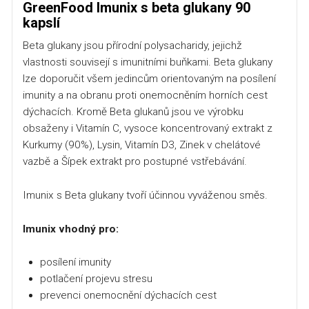
GreenFood Imunix s beta glukany 90
kapslí
Beta glukany jsou přírodní polysacharidy, jejichž
vlastnosti souvisejí s imunitními buňkami. Beta glukany
lze doporučit všem jedincům orientovaným na posílení
imunity a na obranu proti onemocněním horních cest
dýchacích. Kromě Beta glukanů jsou ve výrobku
obsaženy i Vitamín C, vysoce koncentrovaný extrakt z
Kurkumy (90%), Lysin, Vitamín D3, Zinek v chelátové
vazbě a Šípek extrakt pro postupné vstřebávání.
Imunix s Beta glukany tvoří účinnou vyváženou směs.
Imunix vhodný pro:
posílení imunity
potlačení projevu stresu
prevenci onemocnění dýchacích cest