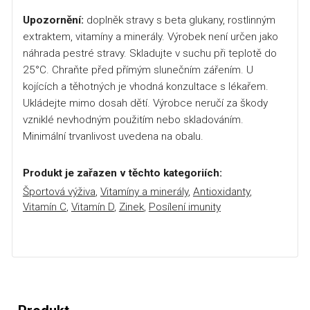
Upozornění:
doplněk stravy s beta glukany, rostlinným
extraktem, vitamíny a minerály. Výrobek není určen jako
náhrada pestré stravy. Skladujte v suchu při teplotě do
25°C. Chraňte před přímým slunečním zářením. U
kojících a těhotných je vhodná konzultace s lékařem.
Ukládejte mimo dosah dětí. Výrobce neručí za škody
vzniklé nevhodným použitím nebo skladováním.
Minimální trvanlivost uvedena na obalu.
Produkt je zařazen v těchto kategoriích:
Športová výživa
,
Vitamíny a minerály
,
Antioxidanty
,
Vitamín C
,
Vitamín D
,
Zinek
,
Posílení imunity