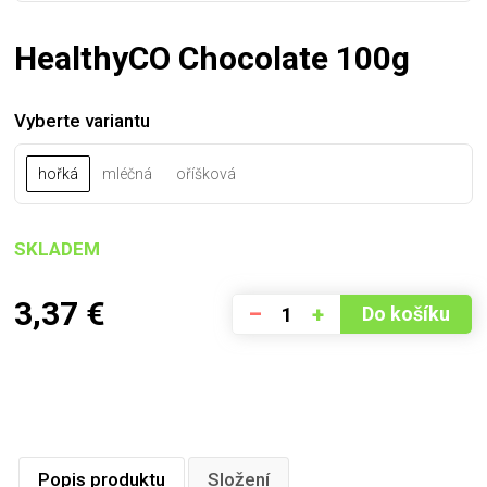
HealthyCO Chocolate 100g
Vyberte variantu
hořká
mléčná
oříšková
SKLADEM
3,37
€
–
+
Do košíku
Popis produktu
Složení