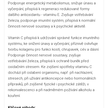
Podporuje energetický metabolismus, snižuje únavu a
vyčerpání, přispívá k regeneraci redukované formy
dalšího antioxidantu - vitamínu E. Zvyšuje vstřebávání
železa, podporuje imunitní systém, přispívá k normální
činnosti nervové soustavy a k psychické aktivitě.
Vitamín C přispívá k udržování správné funkce imunitního
systému, ke snížení únavy a vyčerpání, příznivě ovlivňuje
tvorbu kolagenu pro funkci kostí, chrupavek, cév a dásní.
Podporuje činnost nervové soustavy, zvyšuje
vstřebávání železa, přispívá k ochraně buněk před
oxidačním stresem. Ke zvýšení spotřeby vitaminu C
dochází při oslabení organismu, např. při nachlazení,
stresech, při užívání antikoncepce nebo hormonálních
přípravků, při zvýšené fyzické i psychické zátěži, v
rekonvalescenci a při nadměrném požívání alkoholu a
kouření.
Klíčové výhody: