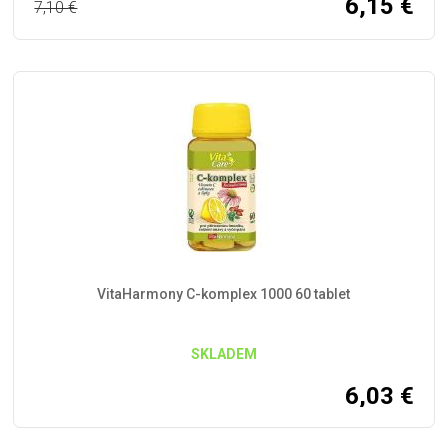
6,15
€
7,10
€
VitaHarmony C-komplex 1000 60 tablet
SKLADEM
6,03
€