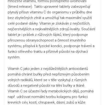
množství vitaminu, formou postupného uvolňování
(timed release). Takto upravené tablety zabezpečují
plynulý přísun vitaminu C do organismu v průběhu dne
bez zbytečných ztrát a umožňují tak maximální využití
celé podané dávky. Vitamin je získáván z nejčistších,
nejčerstvějších a nejkvalitnějších zdrojů kvality. Součástí
tablet je i prášek z růžových šípků, který podporuje
přirozenou obranyschopnost a činnost imunitního
systému, přispívá k fyzické kondici, podporuje trávení a
funkci střevního traktu a příznivě působí na dýchací
systém.
Vitamín C jako jeden z nejdůležitějších antioxidantů
pomáhá chránit buňky před nepříznivým působením
volných radikálů, které se v těle vyskytují z různých
důvodů a negativně působí na tělní buňky a tkáně.
Vitamín C se účastní řady metabolických dějů, pomáhá
např. udržovat normální tvorbu kolagenu pro funkci
krevních cév, kostí, chrupavek, dásní, zubů a kůže.