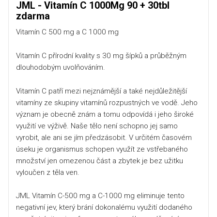
JML - Vitamín C 1000Mg 90 + 30tbl
zdarma
Vitamín C 500 mg a C 1000 mg
Vitamín C přírodní kvality s 30 mg šípků a průběžným
dlouhodobým uvolňováním.
Vitamín C patří mezi nejznámější a také nejdůležitější
vitamíny ze skupiny vitamínů rozpustných ve vodě. Jeho
význam je obecně znám a tomu odpovídá i jeho široké
využití ve výživě. Naše tělo není schopno jej samo
vyrobit, ale ani se jím předzásobit. V určitém časovém
úseku je organismus schopen využít ze vstřebaného
množství jen omezenou část a zbytek je bez užitku
vyloučen z těla ven.
JML Vitamín C-500 mg a C-1000 mg eliminuje tento
negativní jev, který brání dokonalému využití dodaného