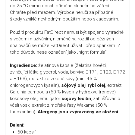
do 25 °C mimo dosah přímého slunečního záření.
Chraňte před mrazem. Výrobce neručí za případné
škody vzniklé nevhodným použitím nebo skladováním.
Použití produktu FatDirect nemusí být spojeno výhradně
s večerním užíváním, nicméně na rozdíl od běžných
spalovačů se může FatDirect užívat i před spánkem. Z
toho důvodu nese označení jako „night formula“.
Ingredience:
želatinová kapsle (želatina hovězí,
zvlhčující látka glycerol, voda, barviva E 171, E 120, E 172
a E 163), extrakt ze zelené kávy (min. 45 %
chlorogenových kyselin),
sójový olej
,
rybí olej
, extrakt
Garcinia cambogia (60 % kyseliny hydroxycitronové),
kokosový olej, emulgátor
sójový lecitin
, zahušťovadlo
včelí vosk, extrakt z mořské řasy Wakame (50 %
fucoxantinu).
Alergeny jsou zvýrazněny ve složení.
Balení:
60 kapslí