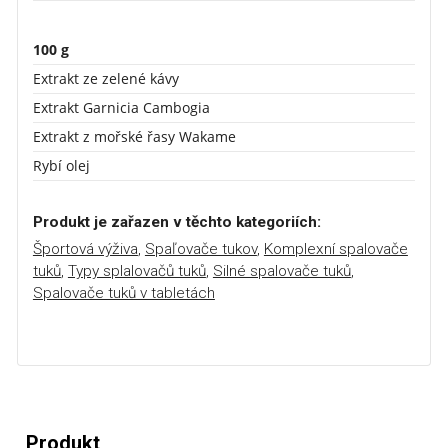
100 g
Extrakt ze zelené kávy
Extrakt Garnicia Cambogia
Extrakt z mořské řasy Wakame
Rybí olej
Produkt je zařazen v těchto kategoriích:
Športová výživa
,
Spaľovače tukov
,
Komplexní spalovače
tuků
,
Typy splalovačů tuků
,
Silné spalovače tuků
,
Spalovače tuků v tabletách
Produkt