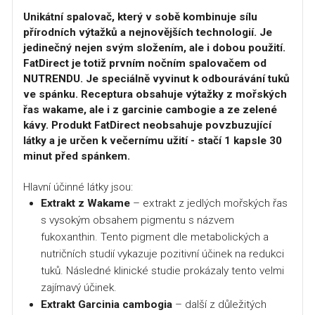
Unikátní spalovač, který v sobě kombinuje sílu
přírodních výtažků a nejnovějších technologií. Je
jedinečný nejen svým složením, ale i dobou použití.
FatDirect je totiž prvním nočním spalovačem od
NUTRENDU. Je speciálně vyvinut k odbourávání tuků
ve spánku. Receptura obsahuje výtažky z mořských
řas wakame, ale i z garcinie cambogie a ze zelené
kávy. Produkt FatDirect neobsahuje povzbuzující
látky a je určen k večernímu užití - stačí 1 kapsle 30
minut před spánkem.
Hlavní účinné látky jsou:
Extrakt z Wakame
– extrakt z jedlých mořských řas
s vysokým obsahem pigmentu s názvem
fukoxanthin. Tento pigment dle metabolických a
nutričních studií vykazuje pozitivní účinek na redukci
tuků. Následné klinické studie prokázaly tento velmi
zajímavý účinek.
Extrakt Garcinia cambogia
– další z důležitých