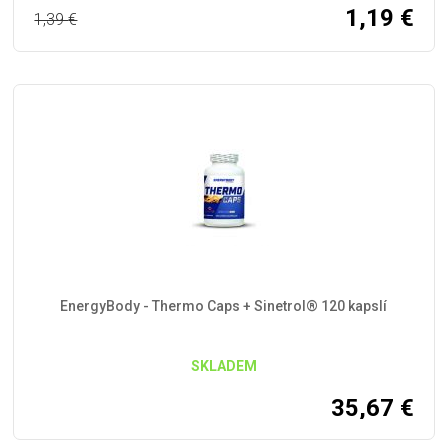
1,19
€
1,39
€
EnergyBody - Thermo Caps + Sinetrol® 120 kapslí
SKLADEM
35,67
€