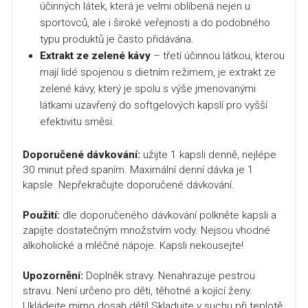
účinných látek, která je velmi oblíbená nejen u
sportovců, ale i široké veřejnosti a do podobného
typu produktů je často přidávána.
Extrakt ze zelené kávy
– třetí účinnou látkou, kterou
mají lidé spojenou s dietním režimem, je extrakt ze
zelené kávy, který je spolu s výše jmenovanými
látkami uzavřený do softgelových kapslí pro vyšší
efektivitu směsi.
Doporučené dávkování:
užijte 1 kapsli denně, nejlépe
30 minut před spaním. Maximální denní dávka je 1
kapsle. Nepřekračujte doporučené dávkování.
Použití:
dle doporučeného dávkování polkněte kapsli a
zapijte dostatečným množstvím vody. Nejsou vhodné
alkoholické a mléčné nápoje. Kapsli nekousejte!
Upozornění:
Doplněk stravy.
Nenahrazuje pestrou
stravu. Není určeno pro děti, těhotné a kojící ženy.
Ukládejte mimo dosah dětí! Skladujte v suchu při teplotě