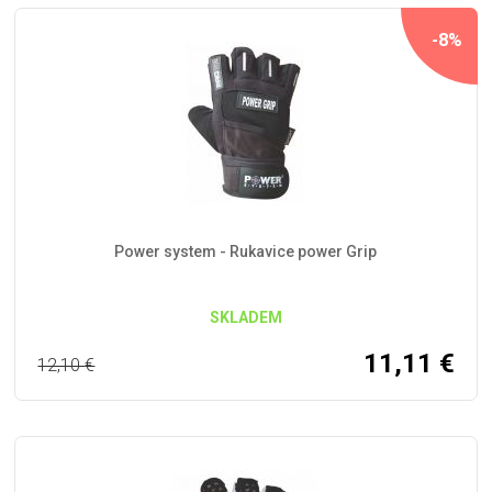
-8%
Power system - Rukavice power Grip
SKLADEM
11,11
€
12,10
€