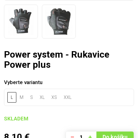
Power system - Rukavice
Power plus
Vyberte variantu
L
M
S
XL
XS
XXL
SKLADEM
8,10
€
–
+
Do košíku