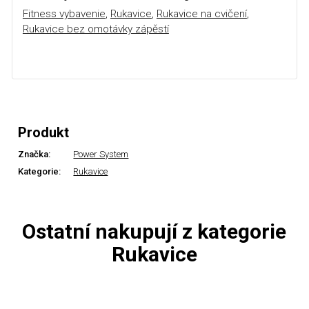
Fitness vybavenie
,
Rukavice
,
Rukavice na cvičení
,
Rukavice bez omotávky zápěstí
Produkt
Značka:
Power System
Kategorie:
Rukavice
Ostatní nakupují z kategorie
Rukavice