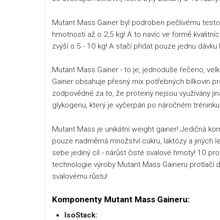
Mutant Mass Gainer byl podroben pečlivému testo
hmotnosti až o 2,5 kg! A to navíc ve formě kvalit
zvýší o 5 - 10 kg! A stačí přidat pouze jednu dávk
Mutant Mass Gainer - to je, jednoduše řečeno, vel
Gainer obsahuje přesný mix potřebných bílkovin pro r
zodpovědné za to, že proteiny nejsou využívány ji
glykogenu, který je vyčerpán po náročném tréninku
Mutant Mass je unikátní weight gainer! Jedičná k
pouze nadměrná množství cukru, laktózy a jiných l
sebe jediný cíl - nárůst čisté svalové hmoty! 10 p
technologie výroby Mutant Mass Gaineru protlačí 
svalovému růstu!
Komponenty Mutant Mass Gaineru:
IsoStack: