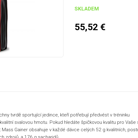
SKLADEM
55,52
€
y tvrdě sportující jedince, kteří potřebují předvést v tréninku
 kvalitní svalovou hmotu. Pokud hledáte špičkovou kvalitu pro Vaše s
ant Mass Gainer obsahuje v každé dávce celých 52 g kvalitních, pos
ých zdrojů, a 176 g sacharidů.