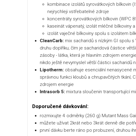
kombinace izolátů syrovátkových bílkovin (I
nejrychleji vstřebatelné zdroje
koncentráty syrovátkových bílkovin (WPC 
kaseinát vápenatý, izolát mléčné bílkoviny a 
izolát vaječné bílkoviny spolu s izolátem bíl
CleanCarb:
mix sacharidů s nízkým GI spolu s 
druhu doplňku; čím je sacharidová částice větš
zásoby - látka, která je hlavním zdrojem energie
nikdo ještě nevymyslel větší částici sacharidů
Lipotherm:
obsahuje esenciální nenasycené mas
správnou funkci kloubů a chrupavčitých tkání;
zdrojem energie
Intrasorb 5:
mixtura sloučenin transportující 
Doporučené dávkování:
rozmixujte 4 odměrky (260 g) Mutant Mass Gai
můžete užívat 2krát nebo 3krát denně dle potř
první dávku berte ráno po probuzení, druhou ih