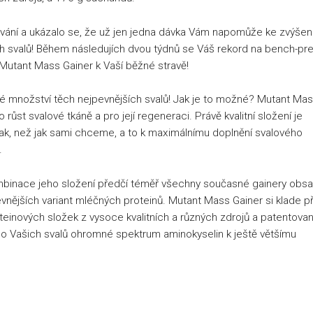
vání a ukázalo se, že už jen jedna dávka Vám napomůže ke zvýšen
ních svalů! Během následujích dvou týdnů se Váš rekord na bench-pr
u Mutant Mass Gainer k Vaší běžné stravě!
ké množství těch nejpevnějších svalů! Jak je to možné? Mutant Ma
ůst svalové tkáně a pro její regeneraci. Právě kvalitní složení je
nak, než jak sami chceme, a to k maximálnímu doplnění svalového
.
ombinace jeho složení předčí téměř všechny současné gainery obsah
evnějších variant mléčných proteinů. Mutant Mass Gainer si klade p
roteinových složek z vysoce kvalitních a různých zdrojů a patentova
do Vašich svalů ohromné spektrum aminokyselin k ještě většímu