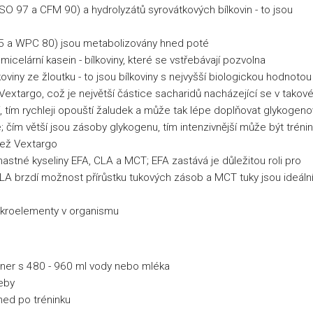
SO 97 a CFM 90) a hydrolyzátů syrovátkových bílkovin - to jsou
85 a WPC 80) jsou metabolizovány hned poté
micelární kasein - bílkoviny, které se vstřebávají pozvolna
koviny ze žloutku - to jsou bílkoviny s nejvyšší biologickou hodnotou
Vextargo, což je největší částice sacharidů nacházející se v tako
í, tím rychleji opouští žaludek a může tak lépe doplňovat glykogen
; čím větší jsou zásoby glykogenu, tím intenzivnější může být trénin
 než Vextargo
tné kyseliny EFA, CLA a MCT; EFA zastává je důležitou roli pro
 CLA brzdí možnost přírůstku tukových zásob a MCT tuky jsou ideál
mikroelementy v organismu
ner s 480 - 960 ml vody nebo mléka
eby
ned po tréninku