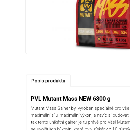
Popis produktu
PVL Mutant Mass NEW 6800 g
Mutant Mass Gainer byl vyroben speciálně pro všechn
maximální sílu, maximální výkon, a navíc si budovat
tak tento unikátní gainer je tu právě pro Vás! Mut
se uvolňujích bílkovin, které byly získány z 10 různ