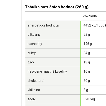
Tabulka nutričních hodnot (260 g):
čokoláda
energetická hodnota
4452 kJ/1060 
bílkoviny
52 g
sacharidy
176 g
cukry
34 g
tuky
18 g
nasycené mastné kyseliny
10 g
cholesterol
50 g
vláknina
8 g
sodík
320 mg