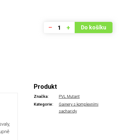
–
+
Do košíku
Produkt
Značka:
PVL Mutant
Kategorie:
Gainery s komplexními
sacharidy
valy,
tupně