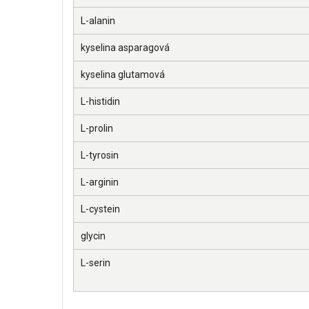
L-alanin
kyselina asparagová
kyselina glutamová
L-histidin
L-prolin
L-tyrosin
L-arginin
L-cystein
glycin
L-serin