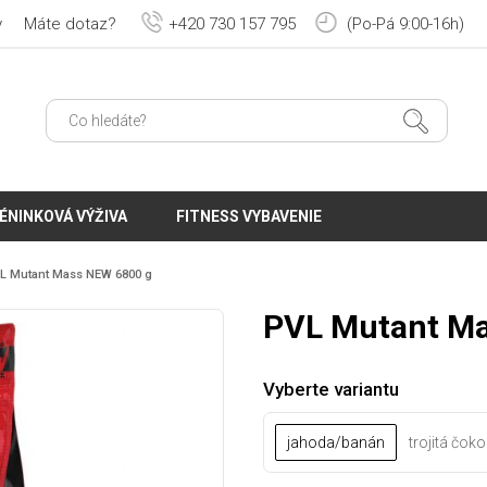
y
Máte dotaz?
+420 730 157 795
(Po-Pá 9:00-16h)
ÉNINKOVÁ VÝŽIVA
FITNESS VYBAVENIE
L Mutant Mass NEW 6800 g
PVL Mutant Ma
Vyberte variantu
jahoda/banán
trojitá čok