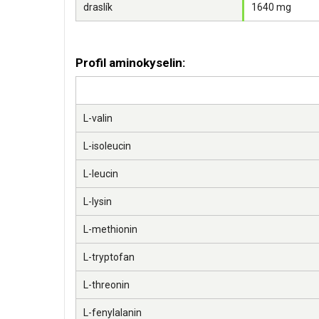
draslík
1640 mg
Profil aminokyselin:
L-valin
L-isoleucin
L-leucin
L-lysin
L-methionin
L-tryptofan
L-threonin
L-fenylalanin