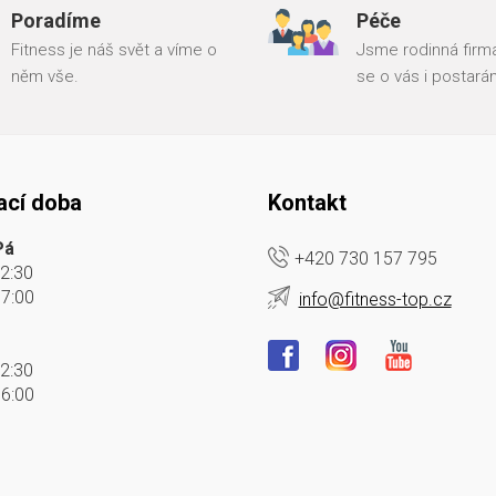
Poradíme
Péče
Fitness je náš svět a víme o
Jsme rodinná firma
něm vše.
se o vás i postará
ací doba
Kontakt
Pá
+420 730 157 795
12:30
17:00
info@fitness-top.cz
12:30
16:00