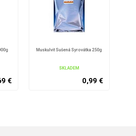
000g
Muskulvit Sušená Syrovátka 250g
SKLADEM
69
€
0,99
€