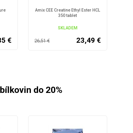
ure
Amix CEE Creatine Ethyl Ester HCL
350 tablet
SKLADEM
35
€
23,49
€
26,51
€
bílkovin do 20%