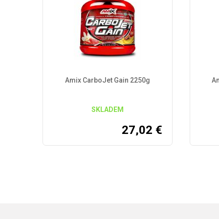
Amix CarboJet Gain 2250g
Am
SKLADEM
27,02
€