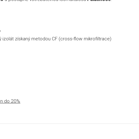
y
ý izolát získaný metodou CF (cross-flow mikrofiltrace)
vin do 20%