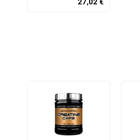
27,02
€