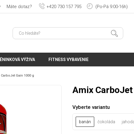
y
Máte dotaz?
+420 730 157 795
(Po-Pá 9:00-16h)
ÉNINKOVÁ VÝŽIVA
FITNESS VYBAVENIE
 CarboJet Gain 1000 g
Amix CarboJet
Vyberte variantu
banán
čokoláda
jahod