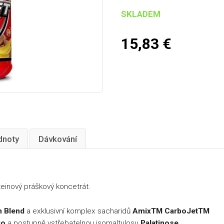
SKLADEM
15,83
€
dnoty
Dávkování
teinový práškový koncetrát.
 Blend
a exklusivní komplex sacharidů
AmixTM CarboJetTM
go
a postupně vstřebatelnou isomaltulosu
Palatinose
.