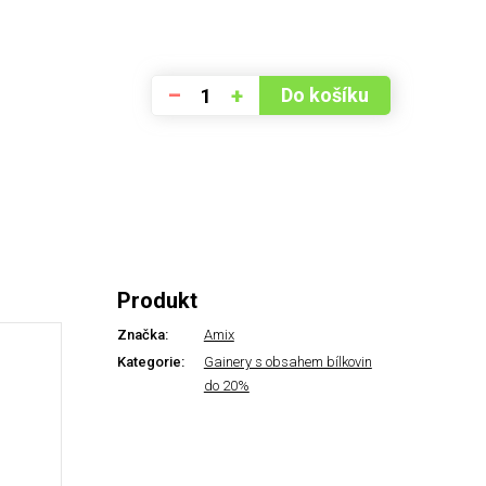
–
+
Do košíku
Produkt
Značka:
Amix
Kategorie:
Gainery s obsahem bílkovin
do 20%