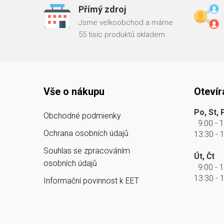
Přímý zdroj
Jsme velkoobchod a máme
55 tisíc produktů skladem.
Vše o nákupu
Otevír
Po, St, 
Obchodné podmienky
9:00 - 
Ochrana osobních údajů
13:30 - 
Souhlas se zpracováním
Út, Čt
osobních údajů
9:00 - 
13:30 - 
Informační povinnost k EET