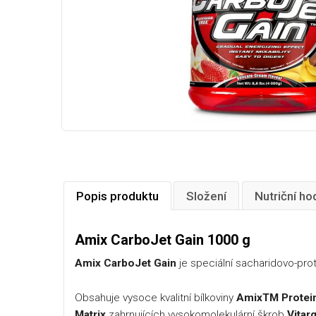
Popis produktu
Složení
Nutriční ho
Amix CarboJet Gain 1000 g
Amix CarboJet Gain
je speciální sacharidovo-pro
Obsahuje vysoce kvalitní bílkoviny
AmixTM Protein
Matrix
zahrnujících vysokomolekulární škrob
Vitar