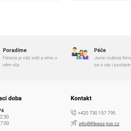
Poradíme
Péče
Fitness je náš svět a víme o
Jsme rodinná firma
něm vše.
se o vás i postará
ací doba
Kontakt
Pá
+420 730 157 795
12:30
17:00
info@fitness-top.cz