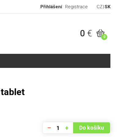
Přihlášení
Registrace
CZ
SK
0
€
0
tablet
–
+
Do košíku