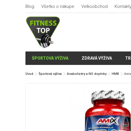
Blog
Všetko o nákupe
Velkoobchod
Kontakt
ŠPORTOVÁ VÝŽIVA
ZDRAVÁ VÝŽIVA
TR
Úvod
Športová výživa
Anabolizéry a NO doplnky
HMB
Amix