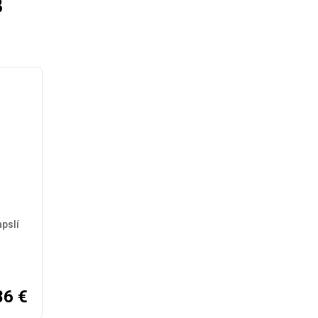
B
pslí
86
€