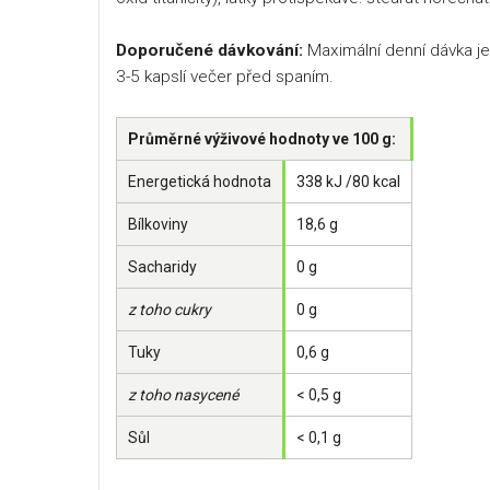
Doporučené dávkování:
Maximální denní dávka je 
3-5 kapslí večer před spaním.
Průměrné výživové hodnoty ve 100 g:
Energetická hodnota
338 kJ /80 kcal
Bílkoviny
18,6 g
Sacharidy
0 g
z toho cukry
0 g
Tuky
0,6 g
z toho nasycené
< 0,5 g
Sůl
< 0,1 g