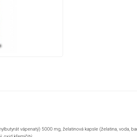
utyrát vápenatý) 5000 mg, želatinová kapsle (želatina, voda, ba
ý, oxid křemičitý