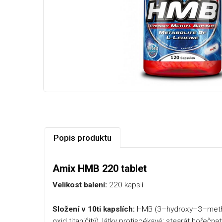
Popis produktu
Amix HMB 220 tablet
Velikost balení:
220 kapslí
Složení v 10ti kapslích:
HMB (3–hydroxy–3–methylb
oxid titaničitý), látky protispékavé: stearát hořečnat