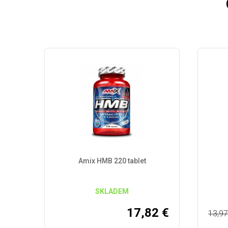
Amix HMB 220 tablet
SKLADEM
17,82
€
13,9