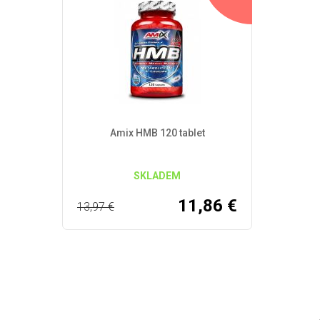
Amix HMB 120 tablet
SKLADEM
11,86
€
13,97
€