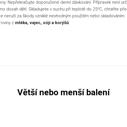
ženy. Nepřekračujte doporučené denní dávkování. Přípravek není ur
mo dosah dětí. Skladujete v suchu při teplotě do 25
o
C, chraňte př
e neručí za škody vzniklé nevhodným použitím nebo skladováním.
roviny z
mléka, vajec, sóji a korýšů
.
Větší nebo menší balení