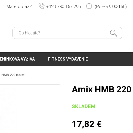
y
Máte dotaz?
+420 730 157 795
(Po-Pá 9:00-16h)
ÉNINKOVÁ VÝŽIVA
FITNESS VYBAVENIE
 HMB 220 tablet
Amix HMB 220 
SKLADEM
17,82
€