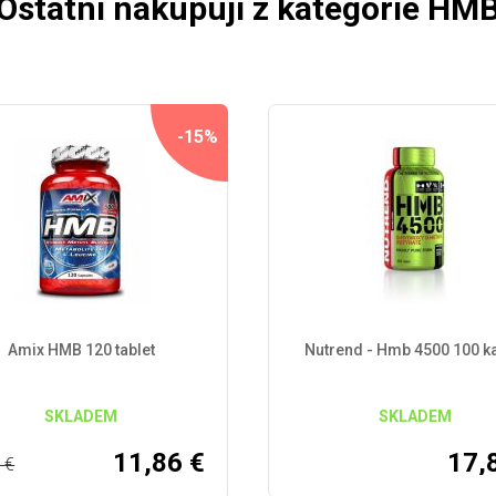
Ostatní nakupují z kategorie HM
-15%
Amix HMB 120 tablet
Nutrend - Hmb 4500 100 ka
SKLADEM
SKLADEM
11,86
€
17,
7
€