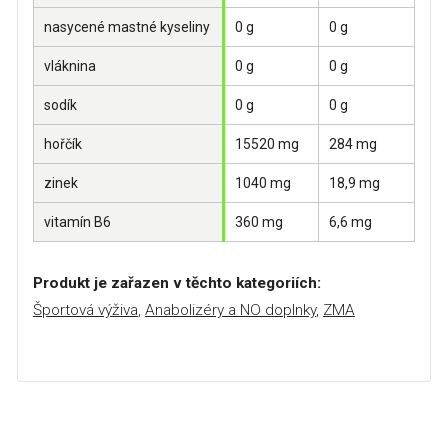
nasycené mastné kyseliny
0 g
0 g
vláknina
0 g
0 g
sodík
0 g
0 g
hořčík
15520 mg
284 mg
zinek
1040 mg
18,9 mg
vitamín B6
360 mg
6,6 mg
Produkt je zařazen v těchto kategoriích:
Športová výživa
,
Anabolizéry a NO doplnky
,
ZMA