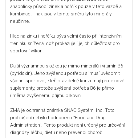
anabolicky působí zinek a hořčík pouze v této vazbě a
kombinaci, jinak jsou v tomto směru tyto minerály
neúčinné.
Hladina zinku i hořčíku bývá velmi často při intenzivním
tréninku snížená, což prokazuje i jejich důležitost pro
sportovní výkon.
Další významnou složkou je mimo minerálů i vitamín B6
(pyridoxin). Jeho zvýšenou potřebu si musí uvědomit
všichni sportovci, kteří pravidelně konzumují proteinové
suplementy, protože zvýšená potřeba B6 je přímo
úměrná zvýšenému příjmu bílkovin.
ZMA je ochranná známka SNAC Systém, Inc. Toto
prohlášení nebylo hodnoceno "Food and Drug
Administration". Tento produkt není určený pro určování
diagnózy, léčbu, dietu nebo prevenci chorob.