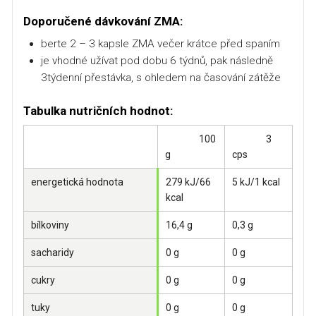
Doporučené dávkování ZMA:
berte 2 – 3 kapsle ZMA večer krátce před spaním
je vhodné užívat pod dobu 6 týdnů, pak následně
3týdenní přestávka, s ohledem na časování zátěže
Tabulka nutričních hodnot:
100
3
g
cps
energetická hodnota
279 kJ/66
5 kJ/1 kcal
kcal
bílkoviny
16,4 g
0,3 g
sacharidy
0 g
0 g
cukry
0 g
0 g
tuky
0 g
0 g