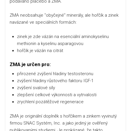
podáváno placebo a ZMA.
ZMA neobsahuje "obyčejné" minerály, ale hořčík a zinek
navázané ve speciálních formách:
zinek je zde vázán na esenciální aminokyselinu
methionin a kyselinu asparagovou
hořčík je vázán na citrát
ZMA je určen pro:
přirozené zvýšení hladiny testosteronu
zvýšení hladiny růstového faktoru IGF-1
zvýšení svalové síly
zlepšení celkové výkonnosti a vytrvalosti
zrychlení pozátěžové regenerace
ZMA je originální doplněk s hořčíkem a zinkem vyvinutý
firmou SNAC Systém, Inc. a jako jediný je ověřený
publikovanými studiemi. Je prokázané, že takto