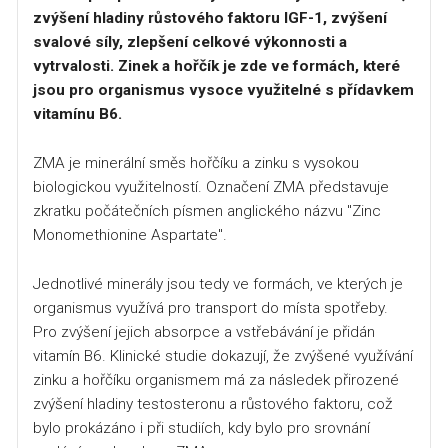
zvýšení hladiny růstového faktoru IGF-1, zvýšení
svalové síly, zlepšení celkové výkonnosti a
vytrvalosti. Zinek a hořčík je zde ve formách, které
jsou pro organismus vysoce využitelné s přídavkem
vitamínu B6.
ZMA je minerální směs hořčíku a zinku s vysokou
biologickou využitelností. Označení ZMA představuje
zkratku počátečních písmen anglického názvu "Zinc
Monomethionine Aspartate".
Jednotlivé minerály jsou tedy ve formách, ve kterých je
organismus využívá pro transport do místa spotřeby.
Pro zvýšení jejich absorpce a vstřebávání je přidán
vitamín B6. Klinické studie dokazují, že zvýšené využívání
zinku a hořčíku organismem má za následek přirozené
zvýšení hladiny testosteronu a růstového faktoru, což
bylo prokázáno i při studiích, kdy bylo pro srovnání