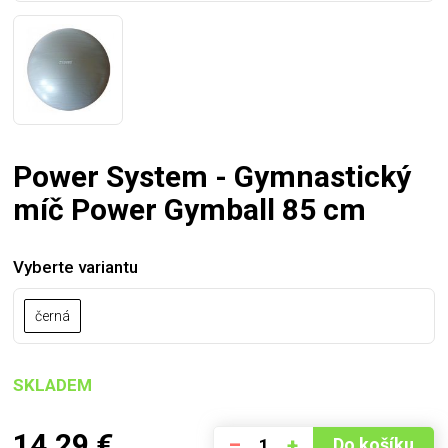
Power System - Gymnastický
míč Power Gymball 85 cm
Vyberte variantu
černá
SKLADEM
14,29
€
–
+
Do košíku