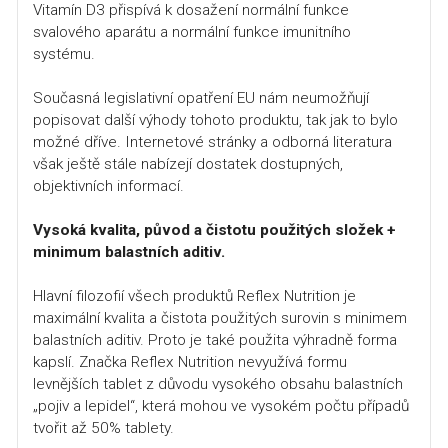
Vitamín D3 přispívá k dosažení normální funkce
svalového aparátu a normální funkce imunitního
systému.
Současná legislativní opatření EU nám neumožňují
popisovat další výhody tohoto produktu, tak jak to bylo
možné dříve. Internetové stránky a odborná literatura
však ještě stále nabízejí dostatek dostupných,
objektivních informací.
Vysoká kvalita, původ a čistotu použitých složek +
minimum balastních aditiv.
Hlavní filozofií všech produktů Reflex Nutrition je
maximální kvalita a čistota použitých surovin s minimem
balastních aditiv. Proto je také použita výhradně forma
kapslí. Značka Reflex Nutrition nevyužívá formu
levnějších tablet z důvodu vysokého obsahu balastních
„pojiv a lepidel“, která mohou ve vysokém počtu případů
tvořit až 50% tablety.