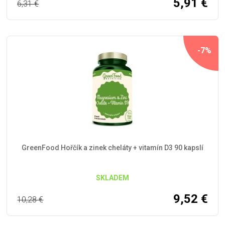
5,91
€
6,31
€
-7%
GreenFood Hořčík a zinek cheláty + vitamín D3 90 kapslí
SKLADEM
9,52
€
10,28
€