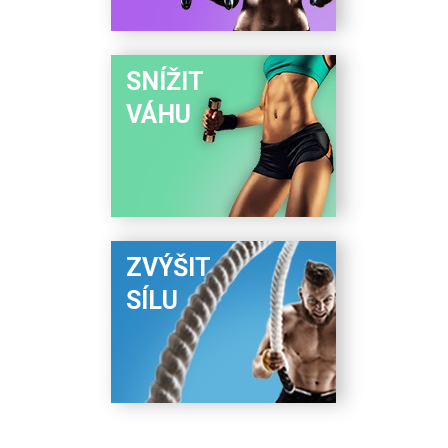
SNÍŽIT
VÁHU
ZVÝŠIT
SÍLU