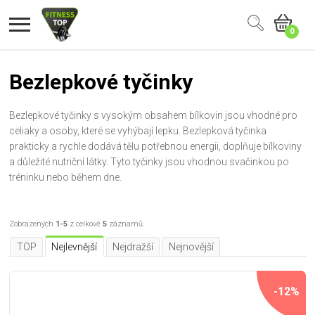
0
Bezlepkové tyčinky
Bezlepkové tyčinky s vysokým obsahem bílkovin jsou vhodné pro
celiaky a osoby, které se vyhýbají lepku. Bezlepková tyčinka
prakticky a rychle dodává tělu potřebnou energii, doplňuje bílkoviny
a důležité nutriční látky. Tyto tyčinky jsou vhodnou svačinkou po
tréninku nebo během dne.
Zobrazených
1-5
z celkově
5
záznamů.
TOP
Nejlevnější
Nejdražší
Nejnovější
-12%