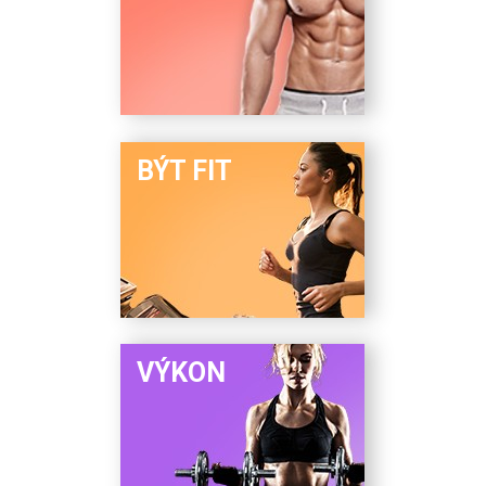
BÝT FIT
VÝKON